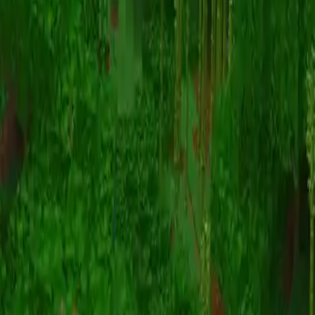
Animation
(S I W R F V)