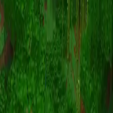
Animation
(S I W R F V)