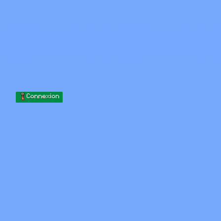
Skip to content
Passer au contenu
Minecraft.How
Serveurs
Skins
Forum
Blog
Outils
Connexion
Accueil