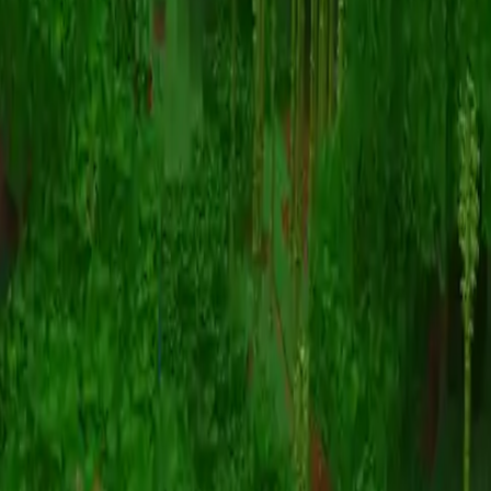
Animation
(S I W R F V)