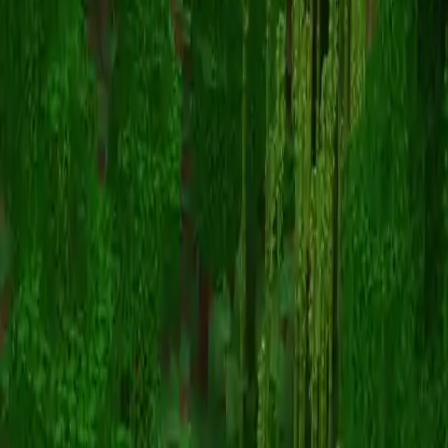
NightShift
Retour aux skins