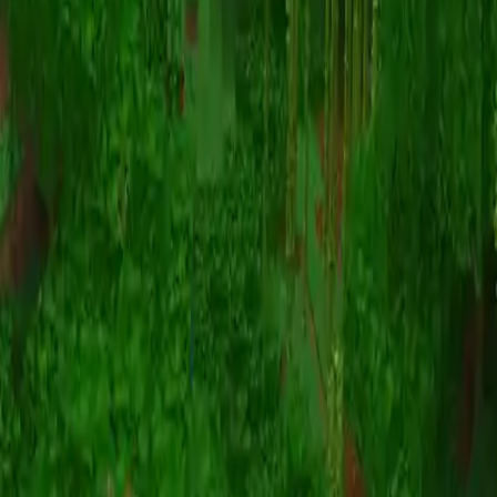
Animation
(S I W R F V)