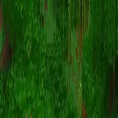
Animation
(S I W R F V)