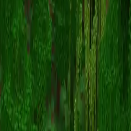
bobleplastt
Retour aux skins