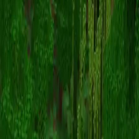
StitchCanCraft
Retour aux skins