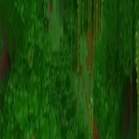
Animation
(S I W R F V)