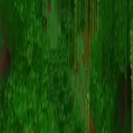
Animation
(S I W R F V)