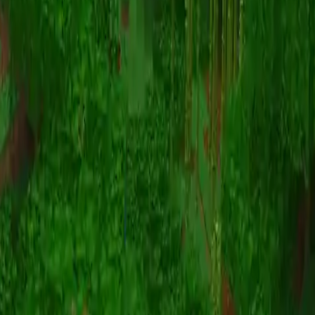
Animation
(S I W R F V)