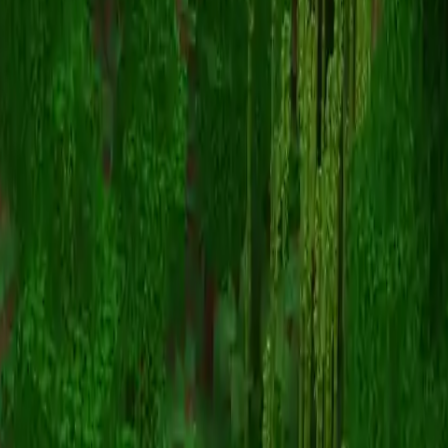
heroes_evolved
Retour aux skins