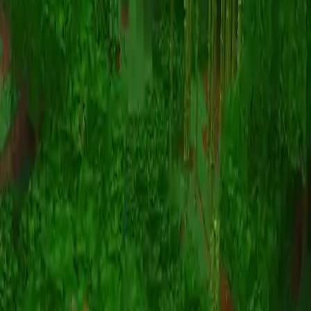
Animation
(S I W R F V)