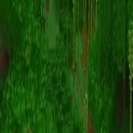
Animation
(S I W R F V)