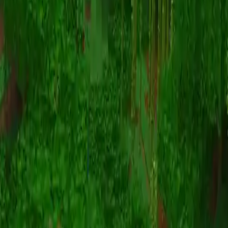
Animation
(S I W R F V)