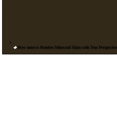
How nmsr-rs Renders Minecraft Skins with True Perspectiv