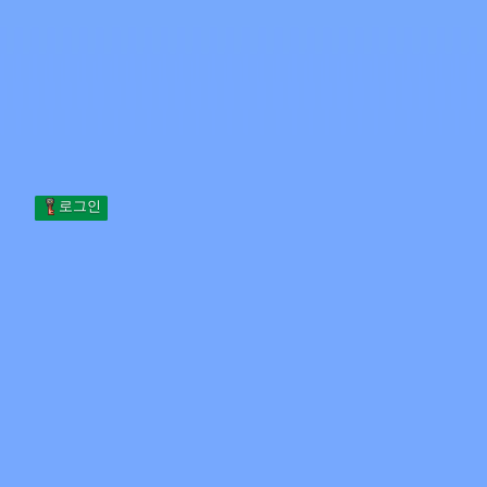
Skip to content
본문으로 건너뛰기
Minecraft.How
서버
스킨
포럼
블로그
도구
로그인
홈