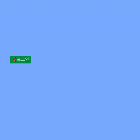
Skip to content
본문으로 건너뛰기
Minecraft.How
서버
스킨
포럼
블로그
도구
로그인
홈