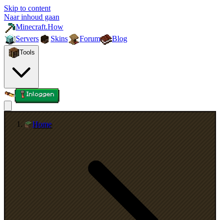
Skip to content
Naar inhoud gaan
Minecraft.How
Servers
Skins
Forum
Blog
Tools
Inloggen
Home