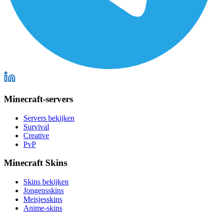
Minecraft-servers
Servers bekijken
Survival
Creative
PvP
Minecraft Skins
Skins bekijken
Jongensskins
Meisjesskins
Anime-skins