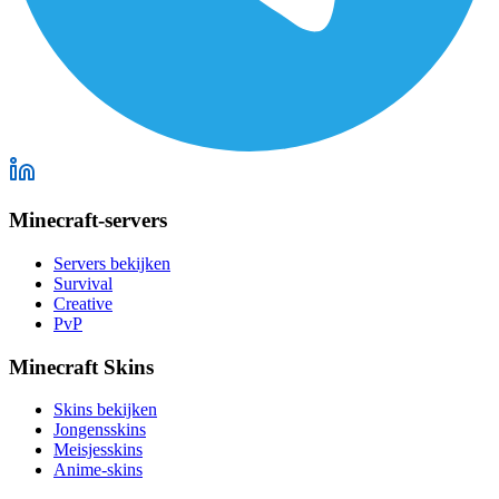
Minecraft-servers
Servers bekijken
Survival
Creative
PvP
Minecraft Skins
Skins bekijken
Jongensskins
Meisjesskins
Anime-skins