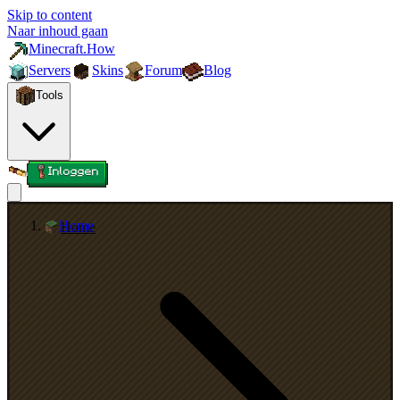
Skip to content
Naar inhoud gaan
Minecraft.How
Servers
Skins
Forum
Blog
Tools
Inloggen
Home