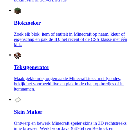
Blokzoeker
Zoek elk blok, item of entiteit in Minecraft op naam, kleur of
eigenschap en pak de ID, het recept of de CSS-klasse met één
klik.
Tekstgenerator
Maak gekleurde, opgemaakte Minecraft-tekst met §-codes,
bekijk het voorbeeld live en plak in de chat, op bordjes of in
itemnamen.
Skin Maker
Ontwerp en bewerk Minecraft-speler-skins in 3D rechtstreeks
in je browser. Werkt voor Java (64×64) en Bedrock en