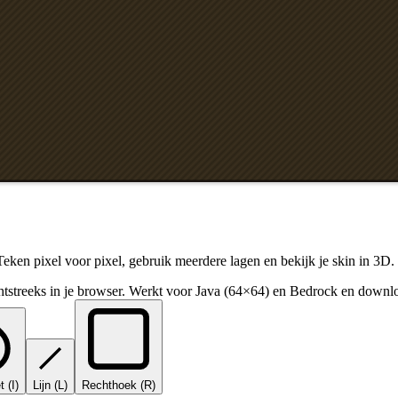
Teken pixel voor pixel, gebruik meerdere lagen en bekijk je skin in 3D.
htstreeks in je browser. Werkt voor Java (64×64) en Bedrock en down
t
(
I
)
Lijn
(
L
)
Rechthoek
(
R
)