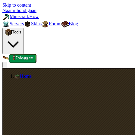
Skip to content
Naar inhoud gaan
Minecraft.How
Servers
Skins
Forum
Blog
Tools
Inloggen
Home