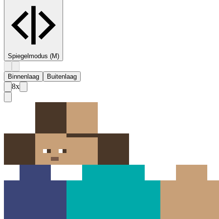
Spiegelmodus
(M)
Binnenlaag
Buitenlaag
8
x