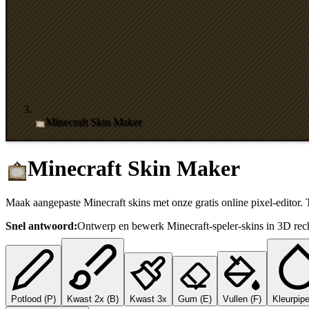
Minecraft Skin Maker
Minecraft Skin Maker
Maak aangepaste Minecraft skins met onze gratis online pixel-editor. 
Snel antwoord:
Ontwerp en bewerk Minecraft-speler-skins in 3D rec
Potlood
(
P
)
Kwast 2x
(
B
)
Kwast 3x
Gum
(
E
)
Vullen
(
F
)
Kleurpipe