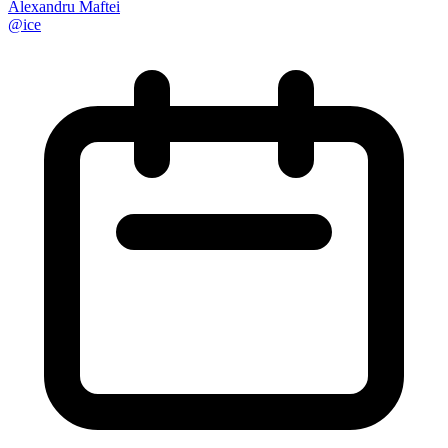
Alexandru Maftei
@
ice