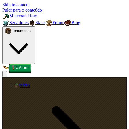
Skip to content
Pular para o conteúdo
Minecraft.How
Servidores
Skins
Fórum
Blog
Ferramentas
Entrar
Início