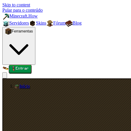
Skip to content
Pular para o conteúdo
Minecraft.How
Servidores
Skins
Fórum
Blog
Ferramentas
Entrar
Início