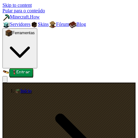
Skip to content
Pular para o conteúdo
Minecraft.How
Servidores
Skins
Fórum
Blog
Ferramentas
Entrar
Início