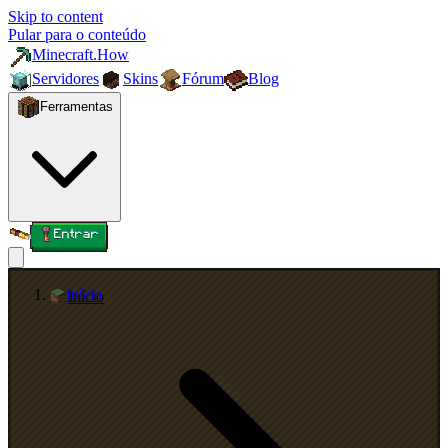
Skip to content
Pular para o conteúdo
Minecraft.How
Servidores
Skins
Fórum
Blog
Ferramentas
Entrar
Início