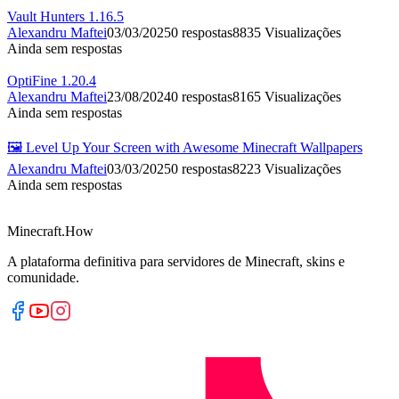
Vault Hunters 1.16.5
Alexandru Maftei
03/03/2025
0
respostas
8835
Visualizações
Ainda sem respostas
OptiFine 1.20.4
Alexandru Maftei
23/08/2024
0
respostas
8165
Visualizações
Ainda sem respostas
🖼️ Level Up Your Screen with Awesome Minecraft Wallpapers
Alexandru Maftei
03/03/2025
0
respostas
8223
Visualizações
Ainda sem respostas
Minecraft.How
A plataforma definitiva para servidores de Minecraft, skins e
comunidade.