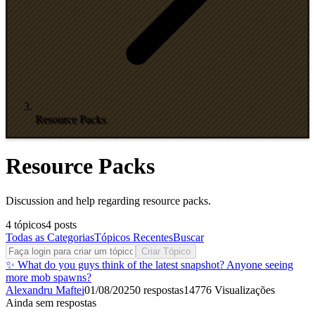
Resource Packs
Resource Packs
Discussion and help regarding resource packs.
4
tópicos
4
posts
Todas as Categorias
Tópicos Recentes
Buscar
Criar Tópico
✨ What do you guys think of the latest snapshot? Anyone seeing
more mob spawns?
Alexandru Maftei
01/08/2025
0
respostas
14776
Visualizações
Ainda sem respostas