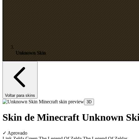
Unknown Skin
Voltar para skins
3D
Skin de Minecraft Unknown Sk
✓
Aprovado
Link Zelda Green The Legend Of Zelda The Legend Of Zeldas