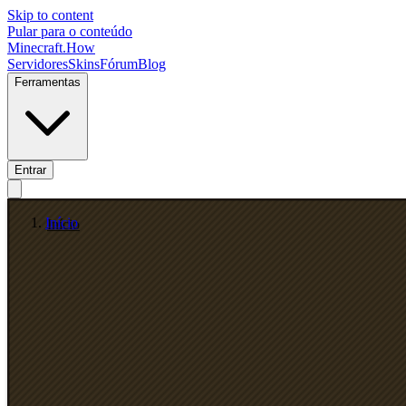
Skip to content
Pular para o conteúdo
Minecraft.How
Servidores
Skins
Fórum
Blog
Ferramentas
Entrar
Início