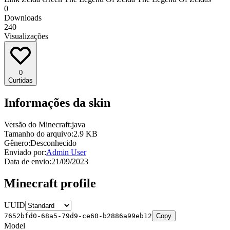
0
Downloads
240
Visualizações
0
Curtidas
Informações da skin
Versão do Minecraft:
java
Tamanho do arquivo:
2.9 KB
Gênero:
Desconhecido
Enviado por:
Admin User
Data de envio:
21/09/2023
Minecraft profile
UUID
7652bfd0-68a5-79d9-ce60-b2886a99eb12
Copy
Model