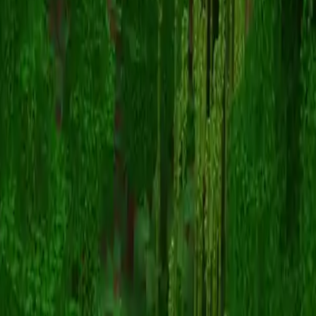
charlieismysnake
Voltar para skins