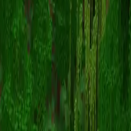
Sp33dy
Voltar para skins