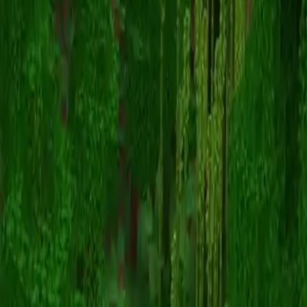
mustibeatu
Voltar para skins