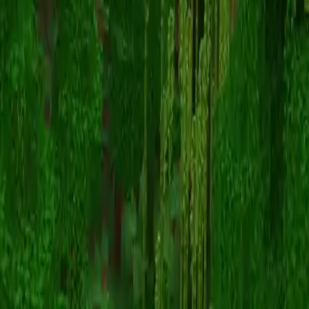
HollyPlay
Voltar para skins