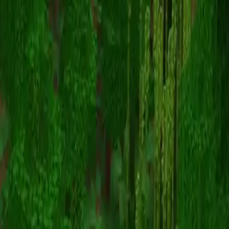
Donutwastaken
Voltar para skins