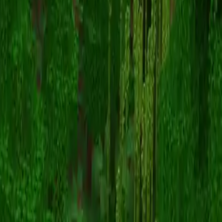
CamIsPenguin
Voltar para skins