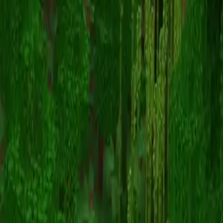
SushiIsYummy
Voltar para skins