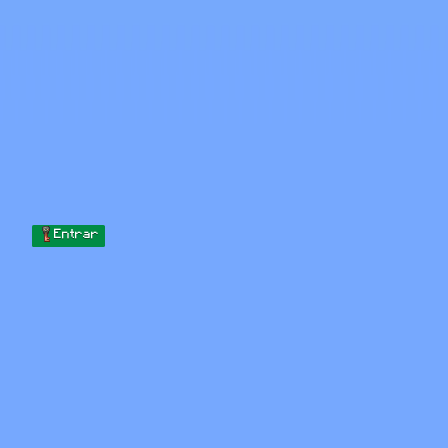
Skip to content
Pular para o conteúdo
Minecraft.How
Servidores
Skins
Fórum
Blog
Ferramentas
Entrar
Início