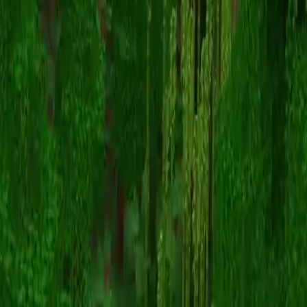
Pvppanda_
Voltar para skins