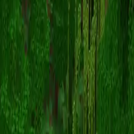
Torching
Voltar para skins