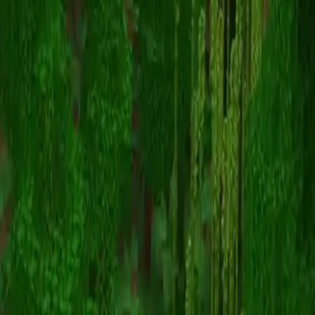
sleepydeanna
Voltar para skins