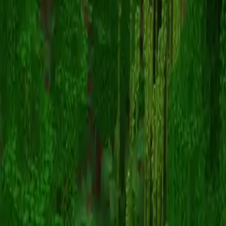
Endi0k
Voltar para skins