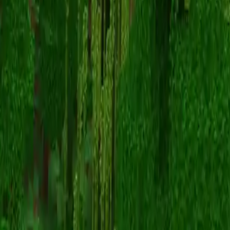
berkay
Voltar para skins