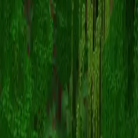
snideink287
Voltar para skins