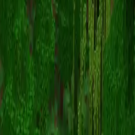
StarchLP
Voltar para skins