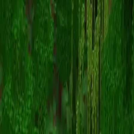
AdrielMrts
Voltar para skins