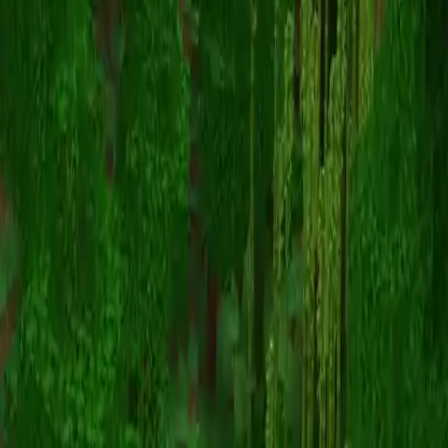
homerrek_
Voltar para skins