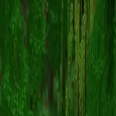
Mute___
Voltar para skins