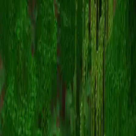
MarlowsBoyfriend
Voltar para skins