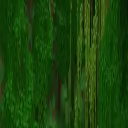
Creepythecrayon
Voltar para skins