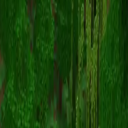
MBC3
Voltar para skins