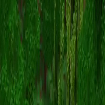
Marlowemau5
Voltar para skins