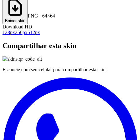
PNG · 64×64
Baixar skin
Download HD
128
px
256
px
512
px
Compartilhar esta skin
Escaneie com seu celular para compartilhar esta skin