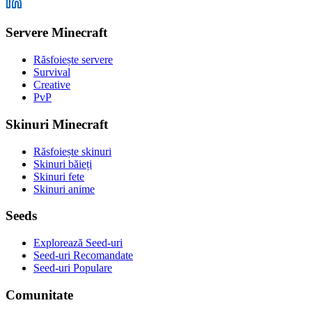
Servere Minecraft
Răsfoiește servere
Survival
Creative
PvP
Skinuri Minecraft
Răsfoiește skinuri
Skinuri băieți
Skinuri fete
Skinuri anime
Seeds
Explorează Seed-uri
Seed-uri Recomandate
Seed-uri Populare
Comunitate