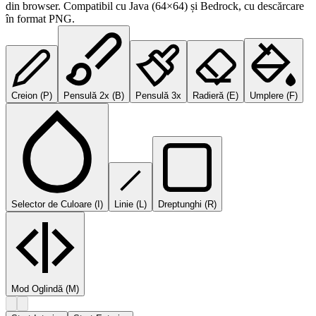
din browser. Compatibil cu Java (64×64) și Bedrock, cu descărcare
în format PNG.
Creion
(
P
)
Pensulă 2x
(
B
)
Pensulă 3x
Radieră
(
E
)
Umplere
(
F
)
Selector de Culoare
(
I
)
Linie
(
L
)
Dreptunghi
(
R
)
Mod Oglindă
(M)