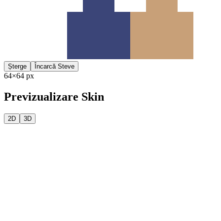
Șterge
Încarcă Steve
64×64 px
Previzualizare Skin
2D
3D