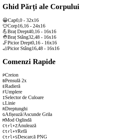
Ghid Părți ale Corpului
😀
Cap
0
,
0
-
32
x
16
👕
Corp
16
,
16
-
24
x
16
💪
Braț Drept
40
,
16
-
16
x
16
🤚
Braț Stâng
32
,
48
-
16
x
16
🦵
Picior Drept
0
,
16
-
16
x
16
🦶
Picior Stâng
16
,
48
-
16
x
16
Comenzi Rapide
Creion
P
Pensulă 2x
B
Radieră
E
Umplere
F
Selector de Culoare
I
Linie
L
Dreptunghi
R
Afișează/Ascunde Grila
G
Mod Oglindă
M
Anulează
Ctrl+Z
Refă
Ctrl+Y
Descarcă PNG
Ctrl+S