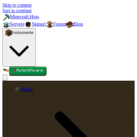
Skip to content
Sari la conținut
Minecraft.How
Servere
Skinuri
Forum
Blog
Instrumente
Autentificare
Acasă