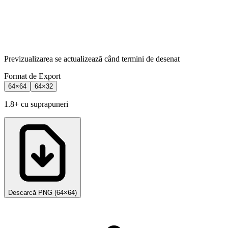
Previzualizarea se actualizează când termini de desenat
Format de Export
64×64
64×32
1.8+ cu suprapuneri
Descarcă PNG
(
64×64
)