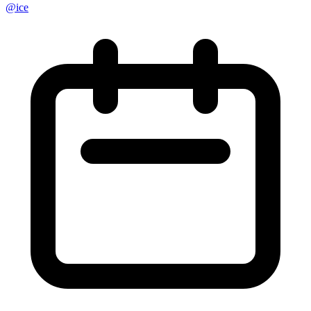
@
ice