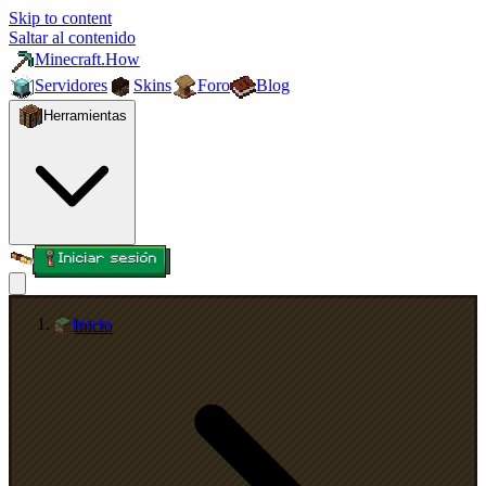
Skip to content
Saltar al contenido
Minecraft.How
Servidores
Skins
Foro
Blog
Herramientas
Iniciar sesión
Inicio