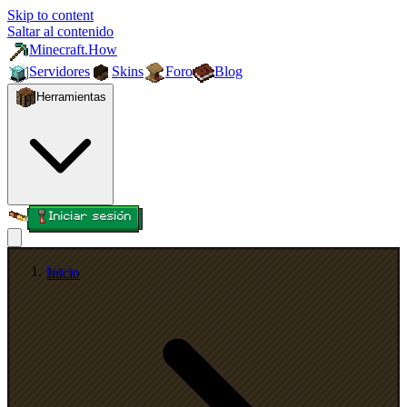
Skip to content
Saltar al contenido
Minecraft.How
Servidores
Skins
Foro
Blog
Herramientas
Iniciar sesión
Inicio