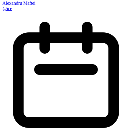
Alexandru Maftei
@
ice