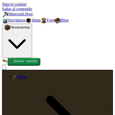
Skip to content
Saltar al contenido
Minecraft.How
Servidores
Skins
Foro
Blog
Herramientas
Iniciar sesión
Inicio