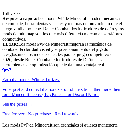
168
vistas
Respuesta rápida:
Los mods PvP de Minecraft añaden mecánicas
de combate, herramientas visuales y mejoras de movimiento que el
juego vanilla no tiene. Better Combat, los indicadores de daño y los
mods de minimap son los que más diferencia marcan en servidores
competitivos.
TL;DR:
Los mods PvP de Minecraft mejoran la mecánica de
combate, la claridad visual y el posicionamiento del jugador.
Desglosamos los mods esenciales para el juego competitivo en
2026, desde Better Combat e Indicadores de Daño hasta
herramientas de optimización que te dan una ventaja real.
💎🎁
Earn diamonds. Win real prizes.
Vote, post and collect diamonds around the site — then trade them
for a Minecraft license, PayPal cash or Discord Nitro.
See the prizes →
Free forever · No purchase · Real rewards
Los mods PvP de Minecraft son esenciales si quieres mantenerte